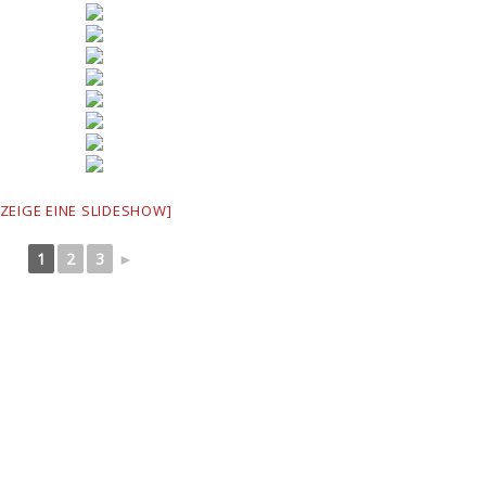
[ZEIGE EINE SLIDESHOW]
1
2
3
►