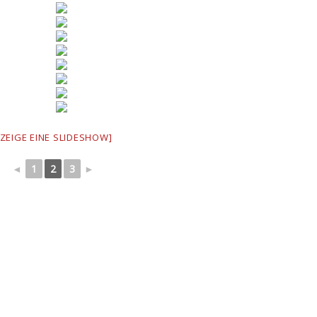
[ZEIGE EINE SLIDESHOW]
◄
1
2
3
►