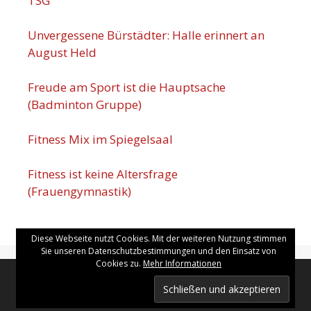
TSG
Unvergessene Bürstädter: Halle erinnert an
August Held
Freude am Sport ist die Hauptsache
(Badminton Gruppe)
Fitness Mix im Spiegelsaal
Fitness ist keine Altersfrage
(Frauengymnastik)
Diese Webseite nutzt Cookies. Mit der weiteren Nutzung stimmen
Sie unseren Datenschutzbestimmungen und den Einsatz von
Cookies zu.
Mehr Informationen
Copyright © TSG Bürstadt 2026 |
Kontakt
|
Datenschutzerklärung
|
Impressum